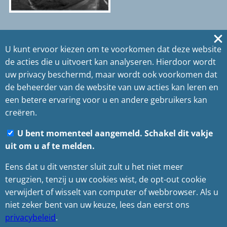
U kunt ervoor kiezen om te voorkomen dat deze website
de acties die u uitvoert kan analyseren. Hierdoor wordt
Plaats, tijd, compositie en één klik met mijn
uw privacy beschermd, maar wordt ook voorkomen dat
rechteroog.
de beheerder van de website van uw acties kan leren en
E-mail
EyeEm
YouTube
een betere ervaring voor u en andere gebruikers kan
Privacybeleid
Sitemap
creëren.
U bent momenteel aangemeld. Schakel dit vakje
Copyright
©
2025
uit om u af te melden.
Eens dat u dit venster sluit zult u het niet meer
Photography Fontyn
terugzien, tenzij u uw cookies wist, de opt-out cookie
verwijdert of wisselt van computer of webbrowser. Als u
niet zeker bent van uw keuze, lees dan eerst ons
Alle rechten voorbehouden.
privacybeleid
.