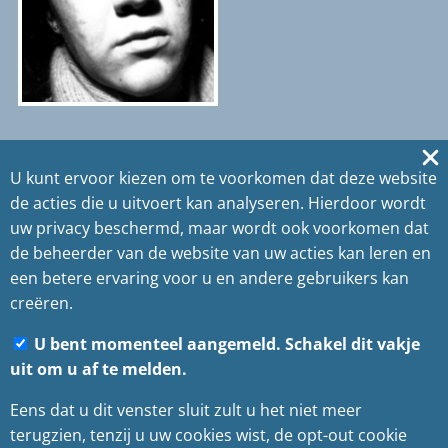
U kunt ervoor kiezen om te voorkomen dat deze website
de acties die u uitvoert kan analyseren. Hierdoor wordt
Plaats, tijd, compositie en één klik met mijn
uw privacy beschermd, maar wordt ook voorkomen dat
rechteroog.
de beheerder van de website van uw acties kan leren en
E-mail
EyeEm
YouTube
een betere ervaring voor u en andere gebruikers kan
Privacybeleid
Sitemap
creëren.
U bent momenteel aangemeld. Schakel dit vakje
Copyright
©
2025
uit om u af te melden.
Eens dat u dit venster sluit zult u het niet meer
Photography Fontyn
terugzien, tenzij u uw cookies wist, de opt-out cookie