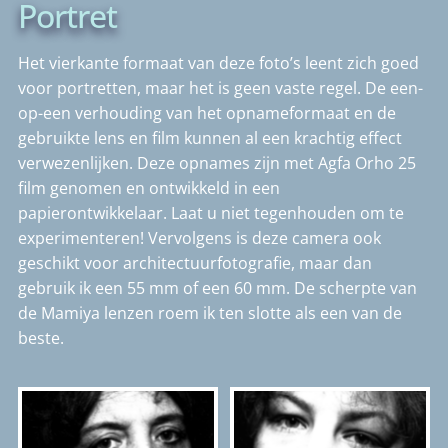
Portret
Het vierkante formaat van deze foto’s leent zich goed
voor portretten, maar het is geen vaste regel. De een-
op-een verhouding van het opnameformaat en de
gebruikte lens en film kunnen al een krachtig effect
verwezenlijken. Deze opnames zijn met Agfa Orho 25
film genomen en ontwikkeld in een
papierontwikkelaar. Laat u niet tegenhouden om te
experimenteren! Vervolgens is deze camera ook
geschikt voor architectuurfotografie, maar dan
gebruik ik een 55 mm of een 60 mm. De scherpte van
de Mamiya lenzen roem ik ten slotte als een van de
beste.